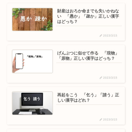
財産はおろか命までも失いかねな
い 「愚か」「疎か」正しい漢字
はどっち？
2023/3/15
げんぶつに似せて作る 「現物」
「原物」正しい漢字はどっち？
2023/3/15
再起をこう 「乞う」「請う」正
しい漢字はどれ？
2023/3/15