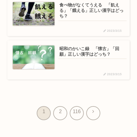
食べ物がなくてうえる 「飢え
る」「餓える」正しい漢字はどっ
ち？
2023/3/15
昭和のかいこ録 「懐古」「回
顧」正しい漢字はどっち？
2023/3/15
次
1
2
116
へ