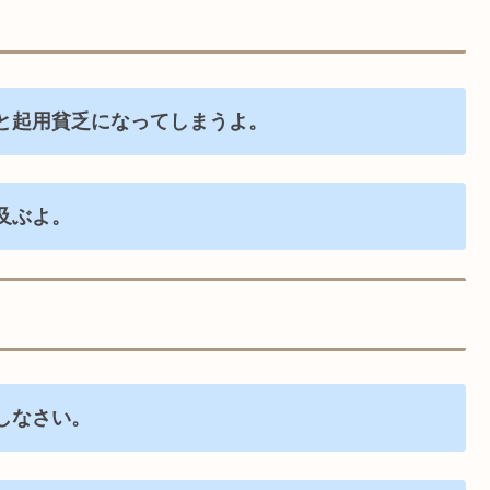
と起用貧乏になってしまうよ。
及ぶよ。
しなさい。