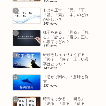
155 views
もとを正す 「元」「下」
「基」「素」「本」のどれ
が正しい？
148 views
様子をみる 「見る」「観
る」「診る」「看る」正し
い漢字はどれ？
143 views
研修をしゅうりょうする
「終了」「修了」正しい漢
字はどっち？
140 views
「急がば回れ」の意味と例
文
132 views
時間をはかる 「図る」
「測る」「量る」「計る」