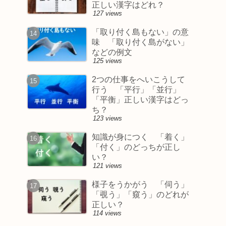
正しい漢字はどれ？
127 views
「取り付く島もない」の意
味 「取り付く島がない」
などの例文
125 views
2つの仕事をへいこうして
行う 「平行」「並行」
「平衡」正しい漢字はどっ
ち？
123 views
知識が身につく 「着く」
「付く」のどっちが正し
い？
121 views
様子をうかがう 「伺う」
「覗う」「窺う」のどれが
正しい？
114 views