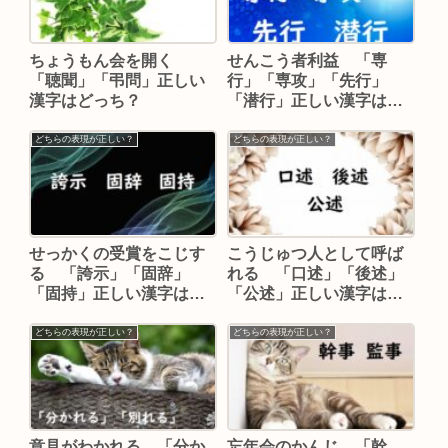
ちょうもん会を開く
せんこう者利益 「専
「聴聞」「弔問」正しい
行」「専攻」「先行」
漢字はどっち？
「潜行」正しい漢字はど
れ？
どちらの表現が正しい？
どちらの表現が正しい？
せっかくの受賞をこじす
こうじゅつ人として呼ば
る 「誇示」「固辞」
れる 「口述」「後述」
「固持」正しい漢字はど
「公述」正しい漢字はど
れ？
れ？
どちらの表現が正しい？
どちらの表現が正しい？
意見がわかれる 「分か
忘年会のかんじ 「幹