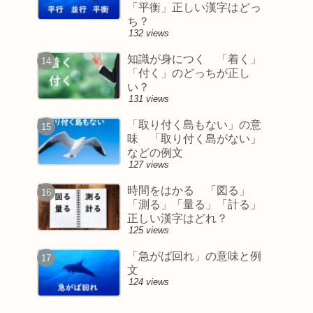
「平衡」正しい漢字はどっ
ち？
132 views
知識が身につく 「着く」
「付く」のどっちが正し
い？
131 views
「取り付く島もない」の意
味 「取り付く島がない」
などの例文
127 views
時間をはかる 「図る」
「測る」「量る」「計る」
正しい漢字はどれ？
125 views
「急がば回れ」の意味と例
文
124 views