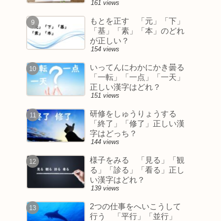
161 views
もとを正す 「元」「下」
「基」「素」「本」のどれ
が正しい？
154 views
いってんにわかにかき曇る
「一転」「一点」「一天」
正しい漢字はどれ？
151 views
研修をしゅうりょうする
「終了」「修了」正しい漢
字はどっち？
144 views
様子をみる 「見る」「観
る」「診る」「看る」正し
い漢字はどれ？
139 views
2つの仕事をへいこうして
行う 「平行」「並行」