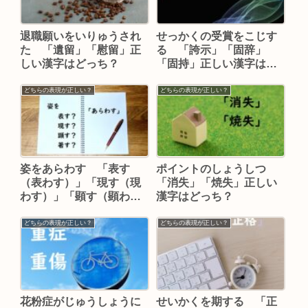
退職願いをいりゅうされ
せっかくの受賞をこじす
た 「遺留」「慰留」正
る 「誇示」「固辞」
しい漢字はどっち？
「固持」正しい漢字はど
れ？
どちらの表現が正しい？
どちらの表現が正しい？
姿をあらわす 「表す
ポイントのしょうしつ
（表わす）」「現す（現
「消失」「焼失」正しい
わす）」「顕す（顕わ
漢字はどっち？
す）」「著す（著わ
す）」のどれが正しい？
どちらの表現が正しい？
どちらの表現が正しい？
花粉症がじゅうしょうに
せいかくを期する 「正