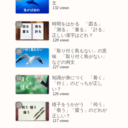
文
132 views
時間をはかる 「図る」
「測る」「量る」「計る」
正しい漢字はどれ？
128 views
「取り付く島もない」の意
味 「取り付く島がない」
などの例文
127 views
知識が身につく 「着く」
「付く」のどっちが正し
い？
126 views
様子をうかがう 「伺う」
「覗う」「窺う」のどれが
正しい？
117 views