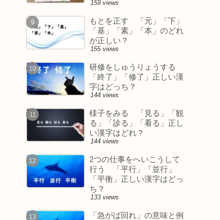
159 views
もとを正す 「元」「下」
「基」「素」「本」のどれ
が正しい？
155 views
研修をしゅうりょうする
「終了」「修了」正しい漢
字はどっち？
144 views
様子をみる 「見る」「観
る」「診る」「看る」正し
い漢字はどれ？
144 views
2つの仕事をへいこうして
行う 「平行」「並行」
「平衡」正しい漢字はどっ
ち？
133 views
「急がば回れ」の意味と例