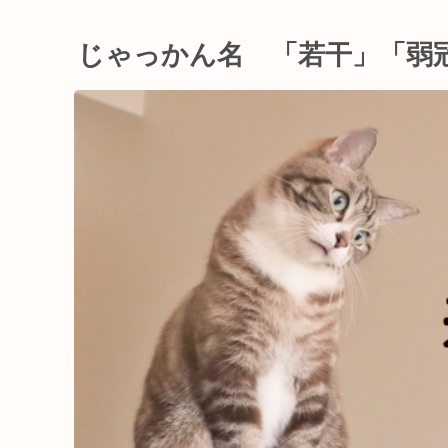
じゃっかん名 「若干」「弱