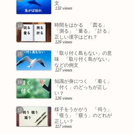
文
132 views
時間をはかる 「図る」
「測る」「量る」「計る」
正しい漢字はどれ？
129 views
「取り付く島もない」の意
味 「取り付く島がない」
などの例文
127 views
知識が身につく 「着く」
「付く」のどっちが正し
い？
126 views
様子をうかがう 「伺う」
「覗う」「窺う」のどれが
正しい？
117 views