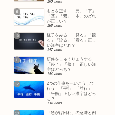
160 views
もとを正す 「元」「下」
「基」「素」「本」のどれ
が正しい？
156 views
様子をみる 「見る」「観
る」「診る」「看る」正し
い漢字はどれ？
147 views
研修をしゅうりょうする
「終了」「修了」正しい漢
字はどっち？
144 views
2つの仕事をへいこうして
行う 「平行」「並行」
「平衡」正しい漢字はどっ
ち？
134 views
「急がば回れ」の意味と例