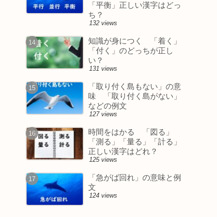
「平衡」正しい漢字はどっ
ち？
132 views
知識が身につく 「着く」
「付く」のどっちが正し
い？
131 views
「取り付く島もない」の意
味 「取り付く島がない」
などの例文
127 views
時間をはかる 「図る」
「測る」「量る」「計る」
正しい漢字はどれ？
125 views
「急がば回れ」の意味と例
文
124 views