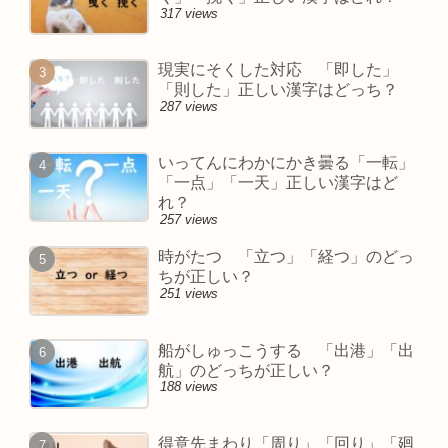
317 views
現実にそくした対応 「即した」
「則した」正しい漢字はどっち？
287 views
いってんにわかにかき曇る「一転」
「一点」「一天」正しい漢字はど
れ？
257 views
時がたつ 「立つ」「経つ」のどっ
ちが正しい？
251 views
船がしゅっこうする 「出港」「出
航」のどっちが正しい？
188 views
得意先まわり「周り」「回り」「廻