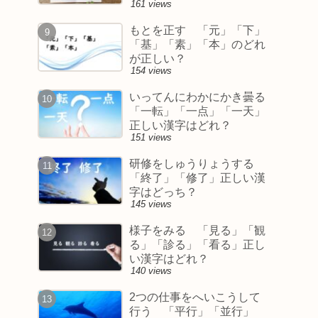
161 views
もとを正す 「元」「下」
「基」「素」「本」のどれ
が正しい？
154 views
いってんにわかにかき曇る
「一転」「一点」「一天」
正しい漢字はどれ？
151 views
研修をしゅうりょうする
「終了」「修了」正しい漢
字はどっち？
145 views
様子をみる 「見る」「観
る」「診る」「看る」正し
い漢字はどれ？
140 views
2つの仕事をへいこうして
行う 「平行」「並行」