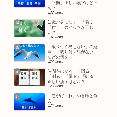
「平衡」正しい漢字はどっ
ち？
132 views
知識が身につく 「着く」
「付く」のどっちが正し
い？
131 views
「取り付く島もない」の意
味 「取り付く島がない」
などの例文
127 views
時間をはかる 「図る」
「測る」「量る」「計る」
正しい漢字はどれ？
125 views
「急がば回れ」の意味と例
文
124 views