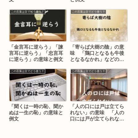
この言葉は文でどう使う？
この言葉は文でどう使う？
「金言耳に逆らう」「諫
「寄らば大樹の陰」の意
言耳に逆らう」「忠言耳
味 「鶏口となるも牛後
に逆らう」の意味と例文
となるなかれ」などの例
文
この言葉は文でどう使う？
この言葉は文でどう使う？
「聞くは一時の恥、聞か
「人の口には戸は立てら
ぬは一生の恥」の意味と
れない」の意味 「人の
例文
口には戸が立てられな
い」「人の口には戸は立
てられぬ」などの例文