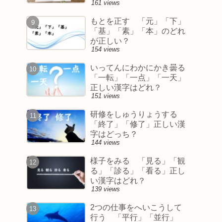
161 views
もとを正す 「元」「下」
「基」「素」「本」のどれ
が正しい？
154 views
いってんにわかにかき曇る
「一転」「一点」「一天」
正しい漢字はどれ？
151 views
研修をしゅうりょうする
「終了」「修了」正しい漢
字はどっち？
144 views
様子をみる 「見る」「観
る」「診る」「看る」正し
い漢字はどれ？
139 views
2つの仕事をへいこうして
行う 「平行」「並行」