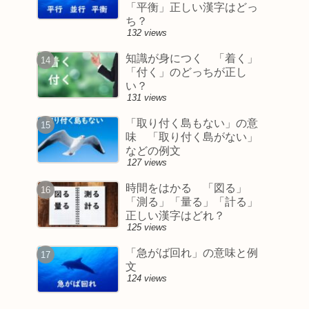
「平衡」正しい漢字はどっ
ち？
132 views
知識が身につく 「着く」
「付く」のどっちが正し
い？
131 views
「取り付く島もない」の意
味 「取り付く島がない」
などの例文
127 views
時間をはかる 「図る」
「測る」「量る」「計る」
正しい漢字はどれ？
125 views
「急がば回れ」の意味と例
文
124 views