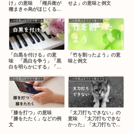
け」の意味 「権兵衛が
せよ」の意味と例文
種まきゃ烏がほじくる」
「労多くして功少なし」
などの例文
この言葉は文でどう使う？
この言葉は文でどう使う？
「白黒を付ける」の意
「竹を割ったよう」の意
味 「黒白を争う」「黒
味と例文
白を明らかにする」「白
黒が付かない」などの例
文
この言葉は文でどう使う？
この言葉は文でどう使う？
「膝を打つ」の意味
「太刀打ちできない」の
「膝をたたく」などの例
意味 「太刀打ちできな
文
かった」「太刀打ちでき
る」などの例文