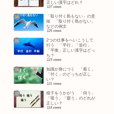
正しい漢字はどれ？
127 views
「取り付く島もない」の意
味 「取り付く島がない」
などの例文
125 views
2つの仕事をへいこうして
行う 「平行」「並行」
「平衡」正しい漢字はどっ
ち？
123 views
知識が身につく 「着く」
「付く」のどっちが正し
い？
121 views
様子をうかがう 「伺う」
「覗う」「窺う」のどれが
正しい？
114 views