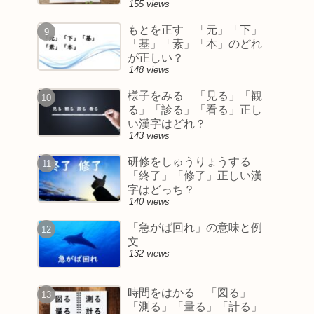
155 views
もとを正す 「元」「下」
「基」「素」「本」のどれ
が正しい？
148 views
様子をみる 「見る」「観
る」「診る」「看る」正し
い漢字はどれ？
143 views
研修をしゅうりょうする
「終了」「修了」正しい漢
字はどっち？
140 views
「急がば回れ」の意味と例
文
132 views
時間をはかる 「図る」
「測る」「量る」「計る」