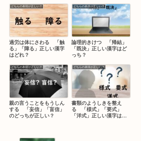
どちらの表現が正しい？
どちらの表現が正しい？
過労は体にさわる 「触
論理的きけつ 「帰結」
る」「障る」正しい漢字
「既決」正しい漢字はど
はどれ？
っち？
どちらの表現が正しい？
どちらの表現が正しい？
親の言うことをもうしん
書類のようしきを整え
する 「妄信」「盲信」
る 「様式」「要式」
のどっちが正しい？
「洋式」正しい漢字はど
れ？