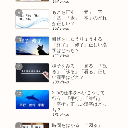
158 views
もとを正す 「元」「下」
「基」「素」「本」のどれ
が正しい？
152 views
研修をしゅうりょうする
「終了」「修了」正しい漢
字はどっち？
144 views
様子をみる 「見る」「観
る」「診る」「看る」正し
い漢字はどれ？
138 views
2つの仕事をへいこうして
行う 「平行」「並行」
「平衡」正しい漢字はどっ
ち？
131 views
時間をはかる 「図る」