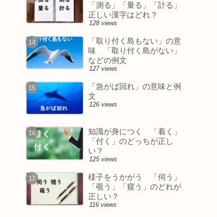
「測る」「量る」「計る」
正しい漢字はどれ？
128 views
「取り付く島もない」の意
味 「取り付く島がない」
などの例文
127 views
「急がば回れ」の意味と例
文
126 views
知識が身につく 「着く」
「付く」のどっちが正し
い？
125 views
様子をうかがう 「伺う」
「覗う」「窺う」のどれが
正しい？
116 views