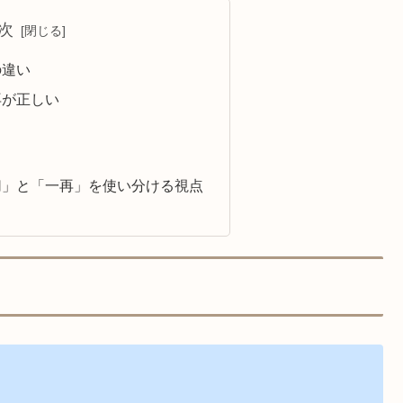
次
の違い
再が正しい
切」と「一再」を使い分ける視点