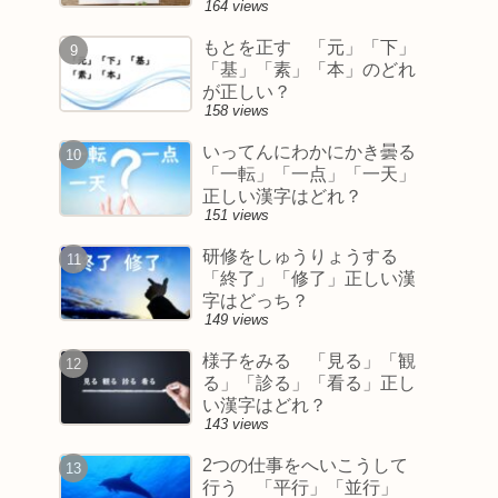
164 views
もとを正す 「元」「下」
「基」「素」「本」のどれ
が正しい？
158 views
いってんにわかにかき曇る
「一転」「一点」「一天」
正しい漢字はどれ？
151 views
研修をしゅうりょうする
「終了」「修了」正しい漢
字はどっち？
149 views
様子をみる 「見る」「観
る」「診る」「看る」正し
い漢字はどれ？
143 views
2つの仕事をへいこうして
行う 「平行」「並行」