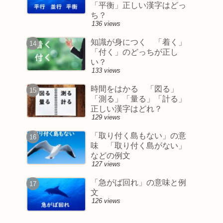
「平衡」正しい漢字はどっ
ち？
136 views
知識が身につく 「着く」
「付く」のどっちが正し
い？
133 views
時間をはかる 「図る」
「測る」「量る」「計る」
正しい漢字はどれ？
129 views
「取り付く島もない」の意
味 「取り付く島がない」
などの例文
127 views
「急がば回れ」の意味と例
文
126 views