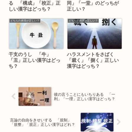
る 「構成」「校正」正
同」「一堂」のどっちが
しい漢字はどっち？
正しい？
どちらの表現が正しい？
どちらの表現が正しい？
干支のうし 「牛」
ハラスメントをさばく
「丑」正しい漢字はどっ
「裁く」「捌く」正しい
ち？
漢字はどっち？
彼の言うことにもいちりある 「一
利」「一理」正しい漢字はどっち？
言論の自由をきせいする 「規制」
「規整」「規正」正しい漢字はどれ？