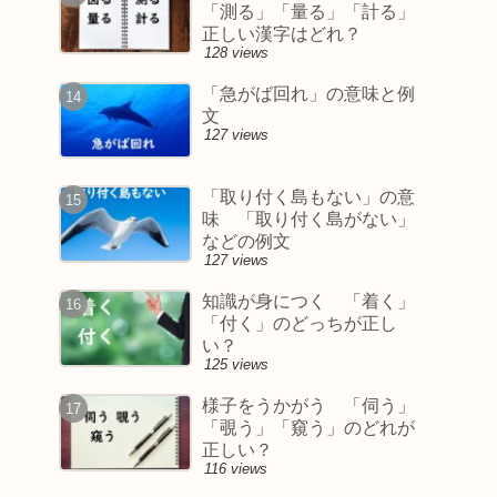
「測る」「量る」「計る」
正しい漢字はどれ？
128 views
「急がば回れ」の意味と例
文
127 views
「取り付く島もない」の意
味 「取り付く島がない」
などの例文
127 views
知識が身につく 「着く」
「付く」のどっちが正し
い？
125 views
様子をうかがう 「伺う」
「覗う」「窺う」のどれが
正しい？
116 views