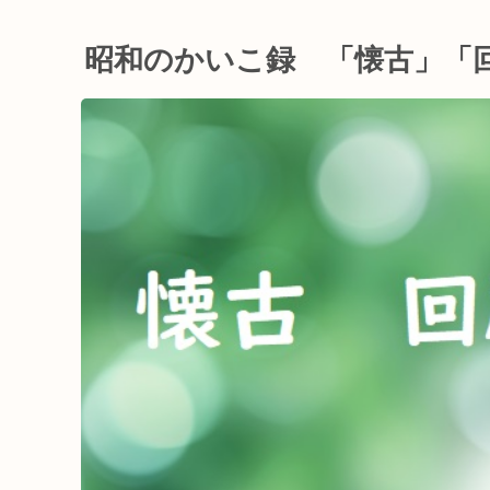
昭和のかいこ録 「懐古」「