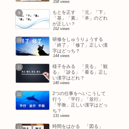
158 views
もとを正す 「元」「下」
「基」「素」「本」のどれ
が正しい？
152 views
研修をしゅうりょうする
「終了」「修了」正しい漢
字はどっち？
144 views
様子をみる 「見る」「観
る」「診る」「看る」正し
い漢字はどれ？
140 views
2つの仕事をへいこうして
行う 「平行」「並行」
「平衡」正しい漢字はどっ
ち？
131 views
時間をはかる 「図る」