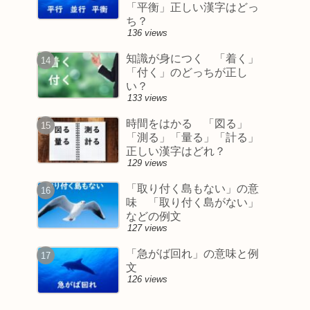
「平衡」正しい漢字はどっ
ち？
136 views
知識が身につく 「着く」
「付く」のどっちが正し
い？
133 views
時間をはかる 「図る」
「測る」「量る」「計る」
正しい漢字はどれ？
129 views
「取り付く島もない」の意
味 「取り付く島がない」
などの例文
127 views
「急がば回れ」の意味と例
文
126 views