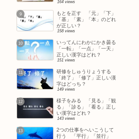
164 views
もとを正す 「元」「下」
「基」「素」「本」のどれ
が正しい？
158 views
いってんにわかにかき曇る
「一転」「一点」「一天」
正しい漢字はどれ？
151 views
研修をしゅうりょうする
「終了」「修了」正しい漢
字はどっち？
149 views
様子をみる 「見る」「観
る」「診る」「看る」正し
い漢字はどれ？
143 views
2つの仕事をへいこうして
行う 「平行」「並行」