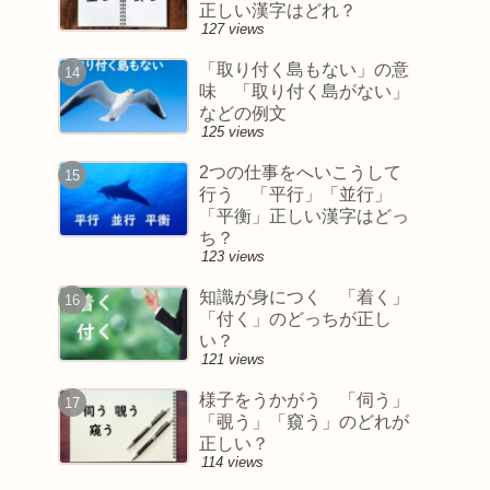
正しい漢字はどれ？
127 views
「取り付く島もない」の意
味 「取り付く島がない」
などの例文
125 views
2つの仕事をへいこうして
行う 「平行」「並行」
「平衡」正しい漢字はどっ
ち？
123 views
知識が身につく 「着く」
「付く」のどっちが正し
い？
121 views
様子をうかがう 「伺う」
「覗う」「窺う」のどれが
正しい？
114 views