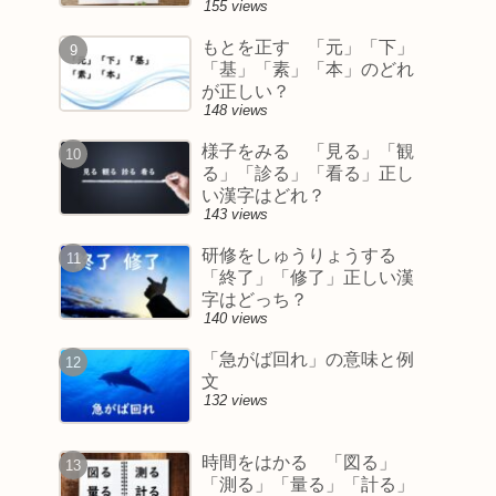
155 views
もとを正す 「元」「下」
「基」「素」「本」のどれ
が正しい？
148 views
様子をみる 「見る」「観
る」「診る」「看る」正し
い漢字はどれ？
143 views
研修をしゅうりょうする
「終了」「修了」正しい漢
字はどっち？
140 views
「急がば回れ」の意味と例
文
132 views
時間をはかる 「図る」
「測る」「量る」「計る」