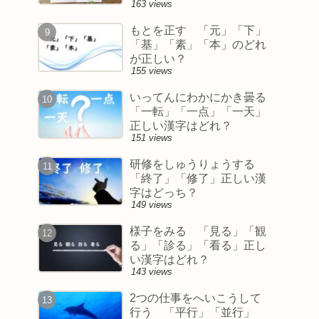
163 views
もとを正す 「元」「下」
「基」「素」「本」のどれ
が正しい？
155 views
いってんにわかにかき曇る
「一転」「一点」「一天」
正しい漢字はどれ？
151 views
研修をしゅうりょうする
「終了」「修了」正しい漢
字はどっち？
149 views
様子をみる 「見る」「観
る」「診る」「看る」正し
い漢字はどれ？
143 views
2つの仕事をへいこうして
行う 「平行」「並行」