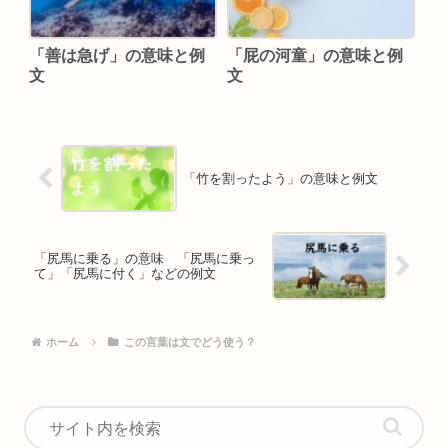
「善は急げ」の意味と例
「屁の河童」の意味と例
文
文
「竹を割ったよう」の意味と例文
「尻馬に乗る」の意味 「尻馬に乗っ
て」「尻馬に付く」などの例文
ホーム
この言葉は文でどう使う？