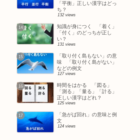
「平衡」正しい漢字はどっ
ち？
132 views
知識が身につく 「着く」
「付く」のどっちが正し
い？
131 views
「取り付く島もない」の意
味 「取り付く島がない」
などの例文
127 views
時間をはかる 「図る」
「測る」「量る」「計る」
正しい漢字はどれ？
125 views
「急がば回れ」の意味と例
文
124 views