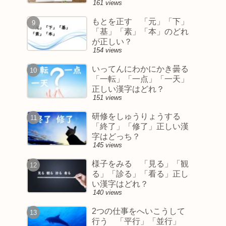
161 views
もとを正す 「元」「下」
「基」「素」「本」のどれ
が正しい？
154 views
いってんにわかにかき曇る
「一転」「一点」「一天」
正しい漢字はどれ？
151 views
研修をしゅうりょうする
「終了」「修了」正しい漢
字はどっち？
145 views
様子をみる 「見る」「観
る」「診る」「看る」正し
い漢字はどれ？
140 views
2つの仕事をへいこうして
行う 「平行」「並行」