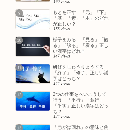
160 views
もとを正す 「元」「下」
「基」「素」「本」のどれ
が正しい？
156 views
様子をみる 「見る」「観
る」「診る」「看る」正し
い漢字はどれ？
147 views
研修をしゅうりょうする
「終了」「修了」正しい漢
字はどっち？
144 views
2つの仕事をへいこうして
行う 「平行」「並行」
「平衡」正しい漢字はどっ
ち？
134 views
「急がば回れ」の意味と例