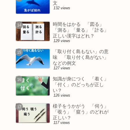
文
132 views
時間をはかる 「図る」
「測る」「量る」「計る」
正しい漢字はどれ？
129 views
「取り付く島もない」の意
味 「取り付く島がない」
などの例文
127 views
知識が身につく 「着く」
「付く」のどっちが正し
い？
126 views
様子をうかがう 「伺う」
「覗う」「窺う」のどれが
正しい？
117 views