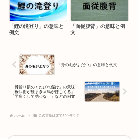
「鯉の滝登り」の意味と
「面従腹背」の意味と例
例文
文
「身の毛がよだつ」の意味と例文
「骨折り損のくたびれ儲け」の意味
「権兵衛が種まきゃ烏がほじくる」
「労多くして功少なし」などの例文
ホーム
この言葉は文でどう使う？