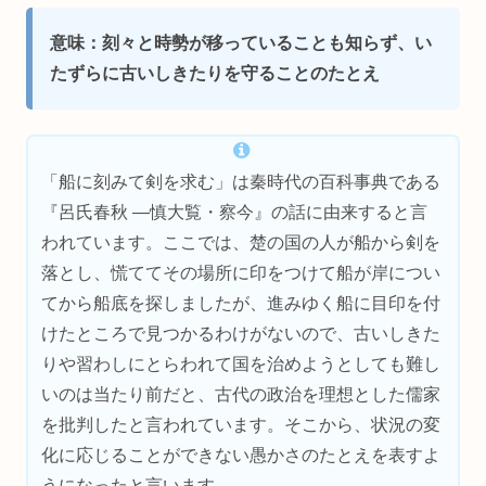
意味：刻々と時勢が移っていることも知らず、い
たずらに古いしきたりを守ることのたとえ
「船に刻みて剣を求む」は秦時代の百科事典である
『呂氏春秋 ―慎大覧・察今』の話に由来すると言
われています。ここでは、楚の国の人が船から剣を
落とし、慌ててその場所に印をつけて船が岸につい
てから船底を探しましたが、進みゆく船に目印を付
けたところで見つかるわけがないので、古いしきた
りや習わしにとらわれて国を治めようとしても難し
いのは当たり前だと、古代の政治を理想とした儒家
を批判したと言われています。そこから、状況の変
化に応じることができない愚かさのたとえを表すよ
うになったと言います。