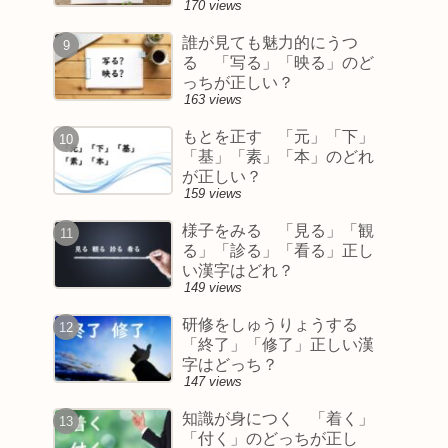
170 views
誰が見ても魅力的にうつ
る 「写る」「映る」のど
っちが正しい？
163 views
もとを正す 「元」「下」
「基」「素」「本」のどれ
が正しい？
159 views
様子をみる 「見る」「観
る」「診る」「看る」正し
い漢字はどれ？
149 views
研修をしゅうりょうする
「終了」「修了」正しい漢
字はどっち？
147 views
知識が身につく 「着く」
「付く」のどっちが正し