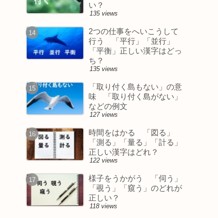
い？
135 views
2つの仕事をへいこうして
行う 「平行」「並行」
「平衡」正しい漢字はどっ
ち？
135 views
「取り付く島もない」の意
味 「取り付く島がない」
などの例文
127 views
時間をはかる 「図る」
「測る」「量る」「計る」
正しい漢字はどれ？
122 views
様子をうかがう 「伺う」
「覗う」「窺う」のどれが
正しい？
118 views