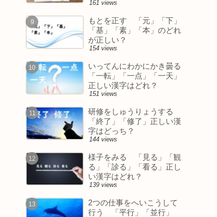
161 views
もとを正す 「元」「下」
「基」「素」「本」のどれ
が正しい？
154 views
いってんにわかにかき曇る
「一転」「一点」「一天」
正しい漢字はどれ？
151 views
研修をしゅうりょうする
「終了」「修了」正しい漢
字はどっち？
144 views
様子をみる 「見る」「観
る」「診る」「看る」正し
い漢字はどれ？
139 views
2つの仕事をへいこうして
行う 「平行」「並行」