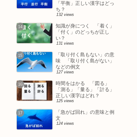
「平衡」正しい漢字はどっ
ち？
132 views
知識が身につく 「着く」
「付く」のどっちが正し
い？
131 views
「取り付く島もない」の意
味 「取り付く島がない」
などの例文
127 views
時間をはかる 「図る」
「測る」「量る」「計る」
正しい漢字はどれ？
125 views
「急がば回れ」の意味と例
文
124 views