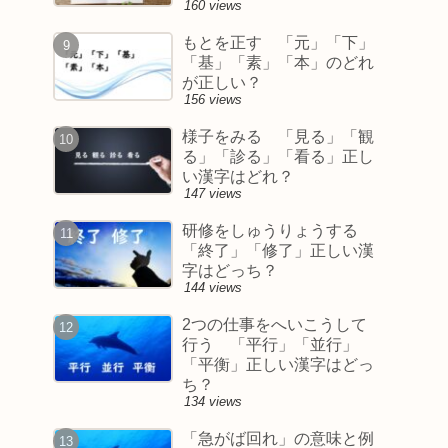
160 views
もとを正す 「元」「下」
「基」「素」「本」のどれ
が正しい？
156 views
様子をみる 「見る」「観
る」「診る」「看る」正し
い漢字はどれ？
147 views
研修をしゅうりょうする
「終了」「修了」正しい漢
字はどっち？
144 views
2つの仕事をへいこうして
行う 「平行」「並行」
「平衡」正しい漢字はどっ
ち？
134 views
「急がば回れ」の意味と例