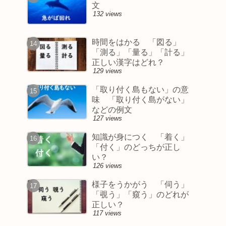
文
132 views
時間をはかる 「図る」
「測る」「量る」「計る」
正しい漢字はどれ？
129 views
「取り付く島もない」の意
味 「取り付く島がない」
などの例文
127 views
知識が身につく 「着く」
「付く」のどっちが正し
い？
126 views
様子をうかがう 「伺う」
「覗う」「窺う」のどれが
正しい？
117 views