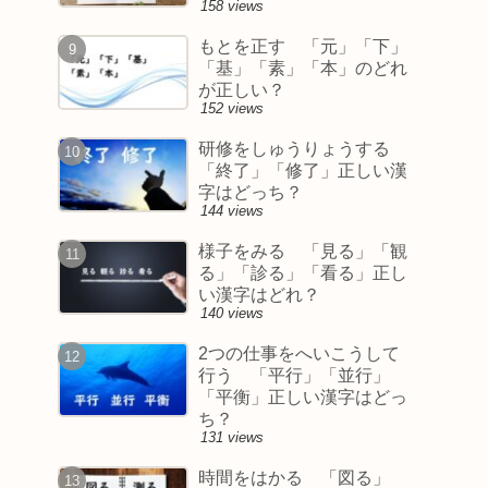
158 views
もとを正す 「元」「下」
「基」「素」「本」のどれ
が正しい？
152 views
研修をしゅうりょうする
「終了」「修了」正しい漢
字はどっち？
144 views
様子をみる 「見る」「観
る」「診る」「看る」正し
い漢字はどれ？
140 views
2つの仕事をへいこうして
行う 「平行」「並行」
「平衡」正しい漢字はどっ
ち？
131 views
時間をはかる 「図る」