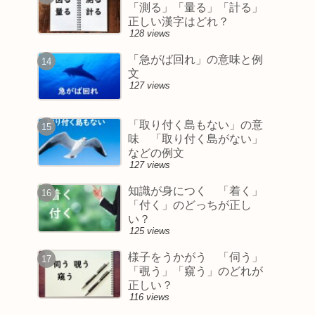
「測る」「量る」「計る」
正しい漢字はどれ？
128 views
「急がば回れ」の意味と例
文
127 views
「取り付く島もない」の意
味 「取り付く島がない」
などの例文
127 views
知識が身につく 「着く」
「付く」のどっちが正し
い？
125 views
様子をうかがう 「伺う」
「覗う」「窺う」のどれが
正しい？
116 views