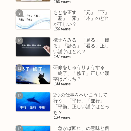
160 views
もとを正す 「元」「下」
「基」「素」「本」のどれ
が正しい？
156 views
様子をみる 「見る」「観
る」「診る」「看る」正し
い漢字はどれ？
147 views
研修をしゅうりょうする
「終了」「修了」正しい漢
字はどっち？
144 views
2つの仕事をへいこうして
行う 「平行」「並行」
「平衡」正しい漢字はどっ
ち？
134 views
「急がば回れ」の意味と例