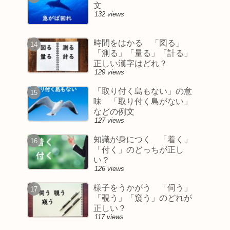
文
132 views
時間をはかる 「図る」
「測る」「量る」「計る」
正しい漢字はどれ？
129 views
「取り付く島もない」の意
味 「取り付く島がない」
などの例文
127 views
知識が身につく 「着く」
「付く」のどっちが正し
い？
126 views
様子をうかがう 「伺う」
「覗う」「窺う」のどれが
正しい？
117 views