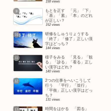
158 views
もとを正す 「元」「下」
「基」「素」「本」のどれ
が正しい？
152 views
研修をしゅうりょうする
「終了」「修了」正しい漢
字はどっち？
144 views
様子をみる 「見る」「観
る」「診る」「看る」正し
い漢字はどれ？
140 views
2つの仕事をへいこうして
行う 「平行」「並行」
「平衡」正しい漢字はどっ
ち？
131 views
時間をはかる 「図る」