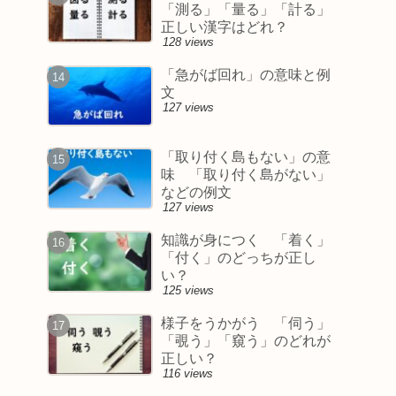
「測る」「量る」「計る」
正しい漢字はどれ？
128 views
「急がば回れ」の意味と例
文
127 views
「取り付く島もない」の意
味 「取り付く島がない」
などの例文
127 views
知識が身につく 「着く」
「付く」のどっちが正し
い？
125 views
様子をうかがう 「伺う」
「覗う」「窺う」のどれが
正しい？
116 views