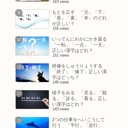
163 views
もとを正す 「元」「下」
「基」「素」「本」のどれ
が正しい？
155 views
いってんにわかにかき曇る
「一転」「一点」「一天」
正しい漢字はどれ？
151 views
研修をしゅうりょうする
「終了」「修了」正しい漢
字はどっち？
149 views
様子をみる 「見る」「観
る」「診る」「看る」正し
い漢字はどれ？
143 views
2つの仕事をへいこうして
行う 「平行」「並行」