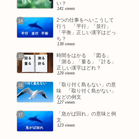
い？
141 views
2つの仕事をへいこうして
行う 「平行」「並行」
「平衡」正しい漢字はどっ
ち？
138 views
時間をはかる 「図る」
「測る」「量る」「計る」
正しい漢字はどれ？
129 views
「取り付く島もない」の意
味 「取り付く島がない」
などの例文
127 views
「急がば回れ」の意味と例
文
123 views