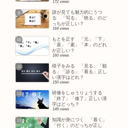
172 views
誰が見ても魅力的にうつ
る 「写る」「映る」のど
っちが正しい？
164 views
もとを正す 「元」「下」
「基」「素」「本」のどれ
が正しい？
160 views
様子をみる 「見る」「観
る」「診る」「看る」正し
い漢字はどれ？
150 views
研修をしゅうりょうする
「終了」「修了」正しい漢
字はどっち？
149 views
知識が身につく 「着く」
「付く」のどっちが正し