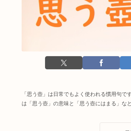
「思う壺」は日常でもよく使われる慣用句で
は「思う壺」の意味と「思う壺にはまる」な