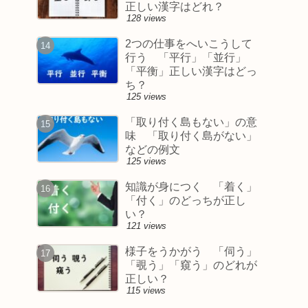
正しい漢字はどれ？
128 views
2つの仕事をへいこうして
行う 「平行」「並行」
「平衡」正しい漢字はどっ
ち？
125 views
「取り付く島もない」の意
味 「取り付く島がない」
などの例文
125 views
知識が身につく 「着く」
「付く」のどっちが正し
い？
121 views
様子をうかがう 「伺う」
「覗う」「窺う」のどれが
正しい？
115 views