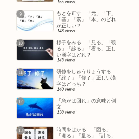
155 views
もとを正す 「元」「下」
「基」「素」「本」のどれ
が正しい？
148 views
様子をみる 「見る」「観
る」「診る」「看る」正し
い漢字はどれ？
143 views
研修をしゅうりょうする
「終了」「修了」正しい漢
字はどっち？
140 views
「急がば回れ」の意味と例
文
138 views
時間をはかる 「図る」
「測る」「量る」「計る」