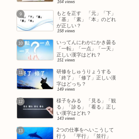
164 views
もとを正す 「元」「下」
「基」「素」「本」のどれ
が正しい？
158 views
いってんにわかにかき曇る
「一転」「一点」「一天」
正しい漢字はどれ？
151 views
研修をしゅうりょうする
「終了」「修了」正しい漢
字はどっち？
149 views
様子をみる 「見る」「観
る」「診る」「看る」正し
い漢字はどれ？
143 views
2つの仕事をへいこうして
行う 「平行」「並行」