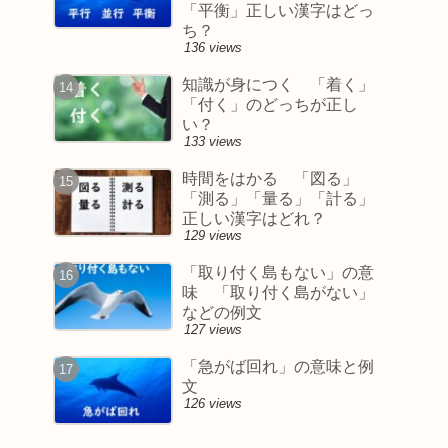
「平衡」正しい漢字はどっ
ち？
136 views
知識が身につく 「着く」
「付く」のどっちが正し
い？
133 views
時間をはかる 「図る」
「測る」「量る」「計る」
正しい漢字はどれ？
129 views
「取り付く島もない」の意
味 「取り付く島がない」
などの例文
127 views
「急がば回れ」の意味と例
文
126 views